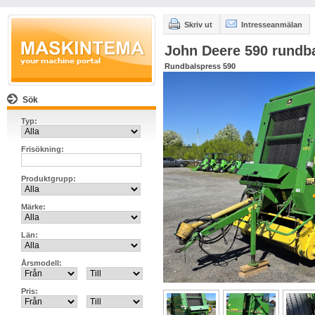
Skriv ut
Intresseanmälan
John Deere 590 rundb
Rundbalspress 590
Sök
Typ:
Frisökning:
Produktgrupp:
Märke:
Län:
Årsmodell:
Pris: