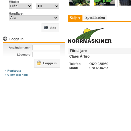
Effekt:
Handlare:
Specifikation
Säljare
Sök
Logga in
Användarnamn:
Försäljare
Lösenord:
Claes Årbro
Logga in
Telefon
0920-288950
Mobil
070-6610267
» Registrera
» Glömt lösenord