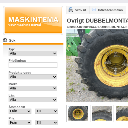
Skriv ut
Intresseanmälan
Övrigt DUBBELMONT
650/85X38 600/70X30 DUBBELMONTAGE
Sök
Typ:
Frisökning:
Produktgrupp:
Märke:
Län:
Årsmodell:
Pris: