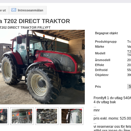
v ut
Intresseanmälan
ra T202 DIRECT TRAKTOR
T202 DIRECT TRAKTOR FR.LYFT
Begagnat objekt
Produktgrupp
Tr
Märke
Va
T2
Modell
T
årsmodell
20
Effekt
20
Driftstid
55
Objektnr
39
Pris
Frontlyft 1 dv uttag 54
4 dv uttag bak
...
mnr
...
pris exkl. moms: 525.00
...
vi reserverar oss för fel
alltid oss innan du åker 