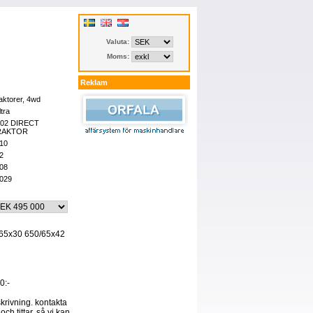
Valuta:
Moms:
Reklam
aktorer, 4wd
ltra
02 DIRECT
RAKTOR
10
2
08
029
0/65x30 650/65x42
0:-
skrivning. kontakta
och tittar, så vi kan