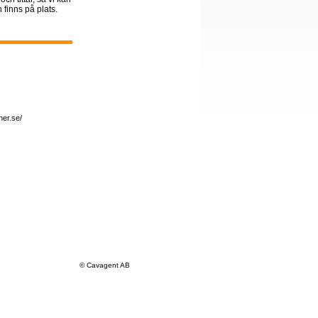
 finns på plats.
er.se/
© Cavagent AB