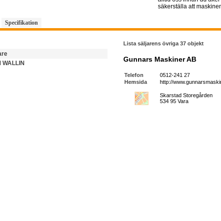
säkerställa att maskinen
Specifikation
Lista säljarens övriga 37 objekt
are
Gunnars Maskiner AB
 WALLIN
Telefon
0512-241 27
Hemsida
http://www.gunnarsmaskin
Skarstad Storegården
534 95 Vara