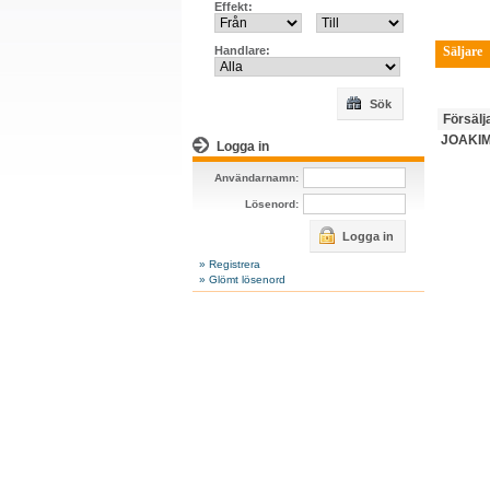
Effekt:
Handlare:
Säljare
Sök
Försälj
JOAKIM
Logga in
Användarnamn:
Lösenord:
Logga in
» Registrera
» Glömt lösenord