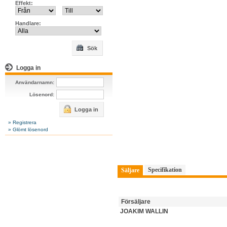
Effekt:
Handlare:
Sök
Logga in
Användarnamn:
Lösenord:
Logga in
» Registrera
» Glömt lösenord
Specifikation
Säljare
Försäljare
JOAKIM WALLIN