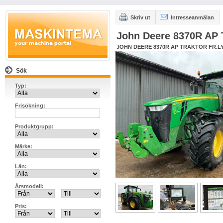
Skriv ut
Intresseanmälan
John Deere 8370R AP
JOHN DEERE 8370R AP TRAKTOR FR.L
Sök
Typ:
Frisökning:
Produktgrupp:
Märke:
Län:
Årsmodell:
Pris: