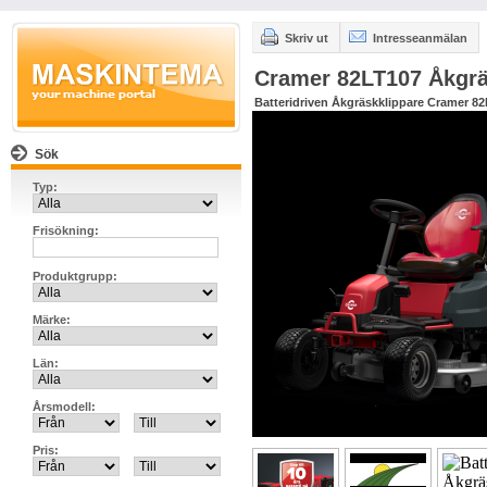
Skriv ut
Intresseanmälan
Cramer 82LT107 Åkgrä
Batteridriven Åkgräskklippare Cramer 8
Sök
Typ:
Frisökning:
Produktgrupp:
Märke:
Län:
Årsmodell:
Pris: