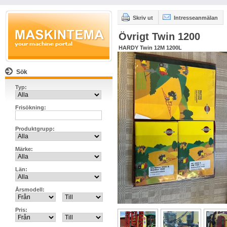
Skriv ut
Intresseanmälan
Övrigt Twin 1200
HARDY Twin 12M 1200L
Sök
Typ:
Frisökning:
Produktgrupp:
Märke:
Län:
Årsmodell:
Pris: