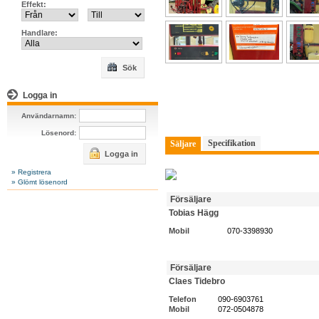
Effekt:
Handlare:
Sök
Logga in
Användarnamn:
Lösenord:
Specifikation
Säljare
Logga in
» Registrera
» Glömt lösenord
Försäljare
Tobias Hägg
Mobil
070-3398930
Försäljare
Claes Tidebro
Telefon
090-6903761
Mobil
072-0504878