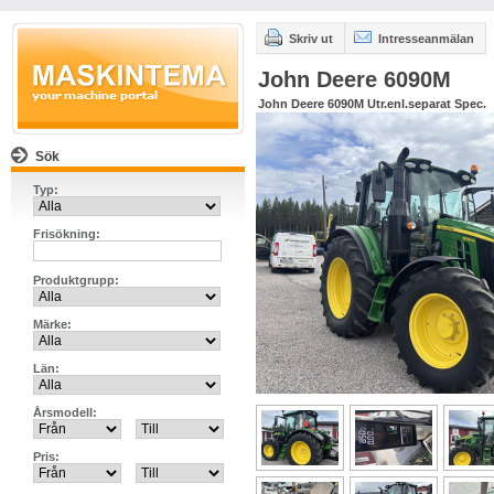
Skriv ut
Intresseanmälan
John Deere 6090M
John Deere 6090M Utr.enl.separat Spec.
Sök
Typ:
Frisökning:
Produktgrupp:
Märke:
Län:
Årsmodell:
Pris: