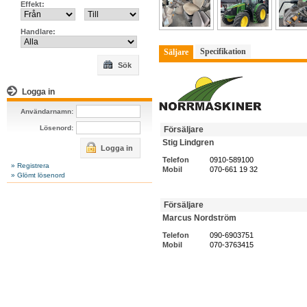
Effekt:
Handlare:
Specifikation
Säljare
Sök
Logga in
Användarnamn:
Lösenord:
Försäljare
Stig Lindgren
Logga in
Telefon
0910-589100
» Registrera
Mobil
070-661 19 32
» Glömt lösenord
Försäljare
Marcus Nordström
Telefon
090-6903751
Mobil
070-3763415