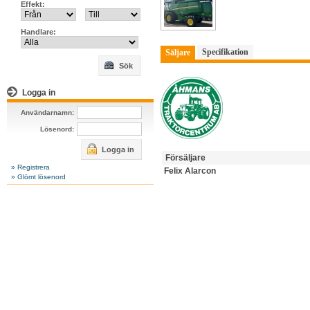
Effekt:
Handlare:
Specifikation
Säljare
Sök
Logga in
Användarnamn:
Lösenord:
Logga in
Försäljare
» Registrera
Felix Alarcon
» Glömt lösenord