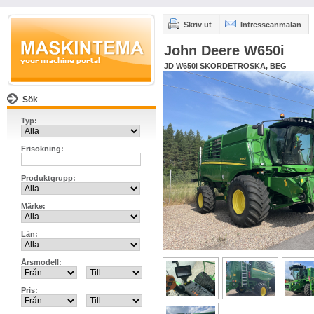
Skriv ut
Intresseanmälan
John Deere W650i
JD W650i SKÖRDETRÖSKA, BEG
Sök
Typ:
Frisökning:
Produktgrupp:
Märke:
Län:
Årsmodell:
Pris: