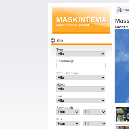
Skri
Mass
MASSEY
Sök
Typ:
Frisökning:
Produktgrupp:
Märke:
Län:
Årsmodell:
Pris: