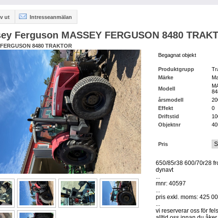
v ut
Intresseanmälan
ey Ferguson MASSEY FERGUSON 8480 TRAK
 FERGUSON 8480 TRAKTOR
Begagnat objekt
Produktgrupp
Tr
Märke
Ma
M
Modell
8
årsmodell
20
Effekt
0
Driftstid
10
Objektnr
40
Pris
650/85r38 600/70r28 fron
dynavt
...
mnr: 40597
...
pris exkl. moms: 425 00
...
vi reserverar oss för fel
alltid oss innan du åker 