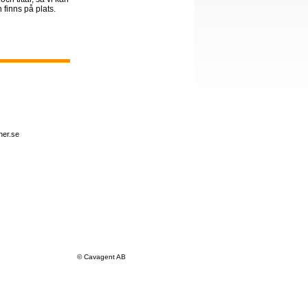
 finns på plats.
ner.se
© Cavagent AB