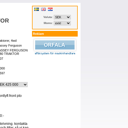
Valuta:
TOR
Moms:
Reklam
aktorer, 4wd
ssey Ferguson
ASSEY FERGUSON
480 TRAKTOR
07
000
597
tlyft front pto
0:-
skrivning. kontakta
och tittar, så vi kan