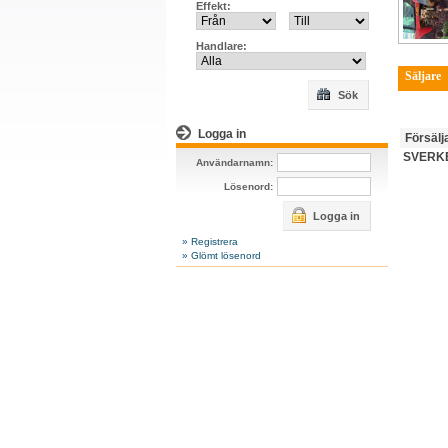
Effekt:
Handlare:
Säljare
Sök
Logga in
Försälj
SVERK
Användarnamn:
Lösenord:
Logga in
» Registrera
» Glömt lösenord