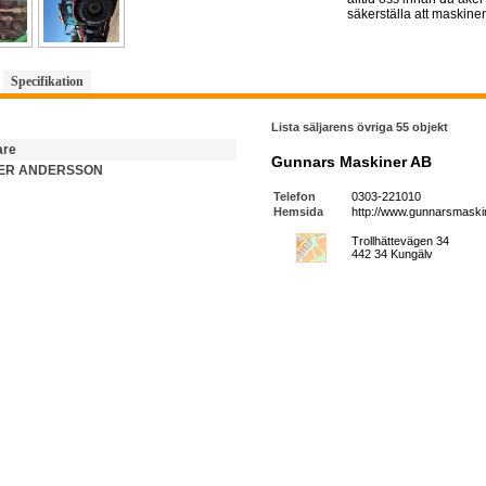
säkerställa att maskinen
Specifikation
Lista säljarens övriga 55 objekt
are
Gunnars Maskiner AB
ER ANDERSSON
Telefon
0303-221010
Hemsida
http://www.gunnarsmaski
Trollhättevägen 34
442 34 Kungälv