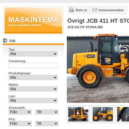
Skriv ut
Intresseanmälan
Övrigt JCB 411 HT S
JCB 411 HT STORA BM
Sök
Typ:
Frisökning:
Produktgrupp:
Märke:
Län:
Årsmodell:
Pris: