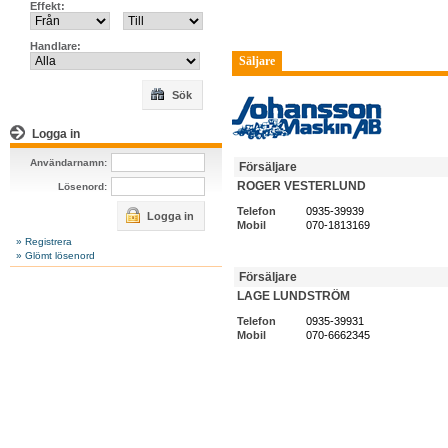
Effekt:
Handlare:
Säljare
Sök
Logga in
Användarnamn:
Försäljare
ROGER VESTERLUND
Lösenord:
Telefon
0935-39939
Logga in
Mobil
070-1813169
» Registrera
» Glömt lösenord
Försäljare
LAGE LUNDSTRÖM
Telefon
0935-39931
Mobil
070-6662345