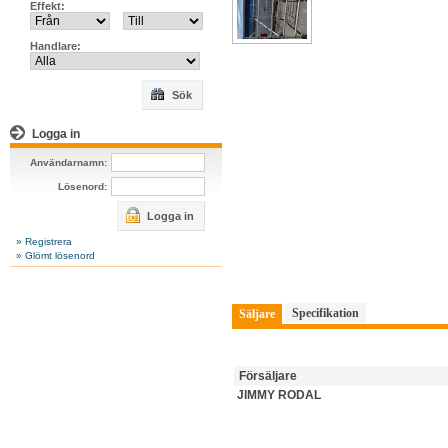
Effekt:
Handlare:
Sök
Logga in
Användarnamn:
Lösenord:
Logga in
» Registrera
» Glömt lösenord
Specifikation
Säljare
Försäljare
JIMMY RODAL