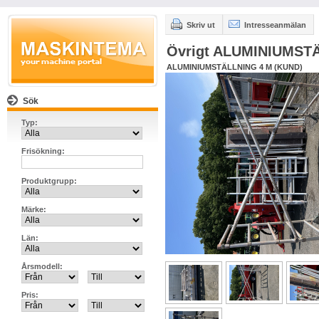
Skriv ut
Intresseanmälan
Övrigt ALUMINIUMST
ALUMINIUMSTÄLLNING 4 M (KUND)
Sök
Typ:
Frisökning:
Produktgrupp:
Märke:
Län:
Årsmodell:
Pris: