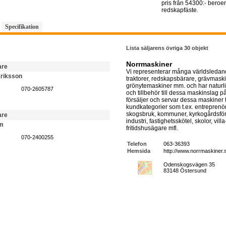
pris från 54300:- bero
redskapfäste.
Specifikation
Lista säljarens övriga 30 objekt
Norrmaskiner
are
Vi representerar många världsledan
riksson
traktorer, redskapsbärare, grävmaski
grönytemaskiner mm. och har naturl
070-2605787
och tillbehör till dessa maskinslag p
försäljer och servar dessa maskiner t
kundkategorier som t.ex. entreprenör
skogsbruk, kommuner, kyrkogårdsförv
are
industri, fastighetsskötel, skolor, vill
lm
fritidshusägare mfl.
070-2400255
Telefon
063-36393
Hemsida
http://www.norrmaskiner.
Odenskogsvägen 35
83148 Östersund