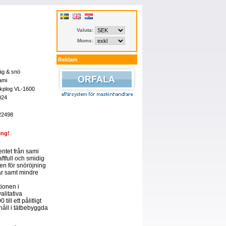
Valuta:
Moms:
Reklam
äg & snö
ami
ikplog VL-1600
024
22498
ing!
ntet från sami
ftfull och smidig
gen för snöröjning
ar samt mindre
ionen i
litativa
ill ett pålitligt
håll i tätbebyggda