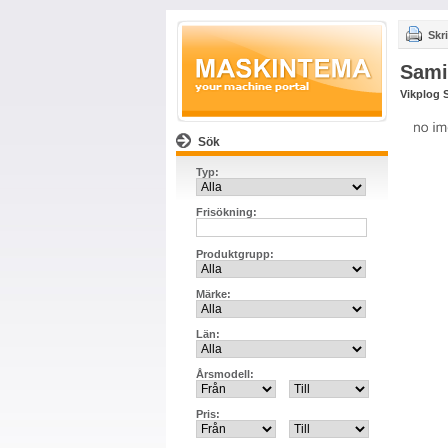
Skri
Sami
Vikplog 
Sök
Typ:
Frisökning:
Produktgrupp:
Märke:
Län:
Årsmodell:
Pris: