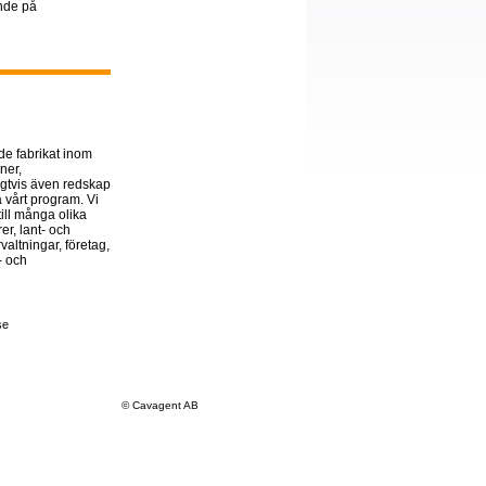
ende på
de fabrikat inom
ner,
igtvis även redskap
å vårt program. Vi
ill många olika
er, lant- och
altningar, företag,
a- och
se
© Cavagent AB