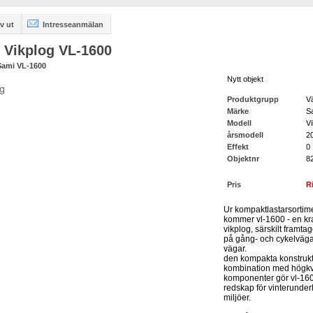
v ut
Intresseanmälan
 Vikplog VL-1600
Sami VL-1600
Nytt objekt
Produktgrupp
V
Märke
S
Modell
V
årsmodell
2
Effekt
0
Objektnr
8
Pris
R
Ur kompaktlastarsortime
kommer vl-1600 - en kra
vikplog, särskilt framta
på gång- och cykelväg
vägar.
den kompakta konstrukt
kombination med högkva
komponenter gör vl-1600 t
redskap för vinterunder
miljöer.