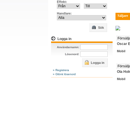
Effekt:
Handlare:
Säljare
Sök
Försälj
Logga in
Oscar E
Användarnamn:
Mobil
Lösenord:
Logga in
Försälj
» Registrera
Ola Ho
» Glömt lösenord
Mobil