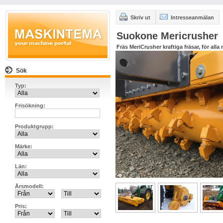
Skriv ut
Intresseanmälan
Suokone Mericrusher
Fräs MeriCrusher kraftiga fräsar, för alla
Sök
Typ:
Frisökning:
Produktgrupp:
Märke:
Län:
Årsmodell:
Pris: