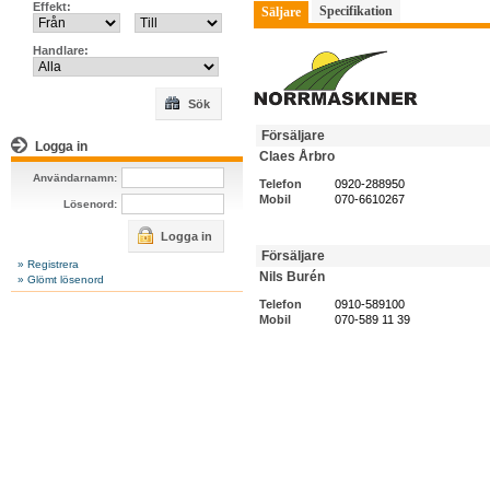
Effekt:
Specifikation
Säljare
Handlare:
Sök
Försäljare
Logga in
Claes Årbro
Användarnamn:
Telefon
0920-288950
Mobil
070-6610267
Lösenord:
Logga in
Försäljare
» Registrera
Nils Burén
» Glömt lösenord
Telefon
0910-589100
Mobil
070-589 11 39