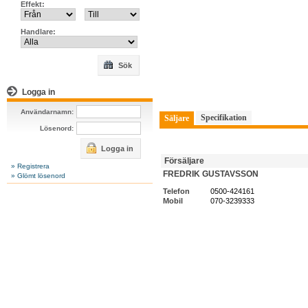
Effekt:
Handlare:
Sök
Logga in
Användarnamn:
Specifikation
Säljare
Lösenord:
Logga in
Försäljare
» Registrera
FREDRIK GUSTAVSSON
» Glömt lösenord
Telefon
0500-424161
Mobil
070-3239333