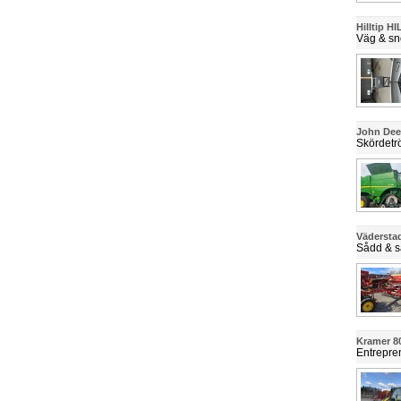
Hilltip H
Väg & sn
John De
Skördetr
Vädersta
Sådd & s
Kramer 
Entrepre