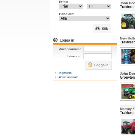
Effekt:
John Dee
Traktorer
Handlare:
Sök
New Holl
Logga in
Traktorer
Användarnamn:
Lösenord:
Logga in
» Registrera
John De
» Glömt lösenord
Grönytem
Massey 
Traktorer