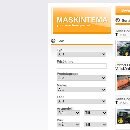
Beva
Sena
John Deer
Traktorer
Sök
Typ:
Frisökning:
Perfect L
Vallskörd
Produktgrupp:
Märke:
Län:
John Dee
Traktorer
Årsmodell:
Pris: