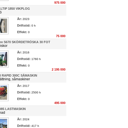
975 000
ILLTIP 1850 VIKPLOG
ö
År:
2023
Driftstid:
0 h
Effekt:
0
75 000
ere S670 SKÖRDETRÖSKA 30 FOT
öskor
År:
2016
Driftstid:
1760 h
Effekt:
0
2 195 000
d RAPID 300C SÅMASKIN
ättning, såmaskiner
År:
2017
Driftstid:
2500 h
Effekt:
0
495 000
8085 LASTMASKIN
nad
År:
2024
Driftstid:
417 h