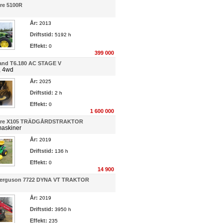
1 objekt
9 objekt
re 5100R
Umeå
Kvänum
Ystad
År:
2013
Boströms Traktor & Maskin AB
Söderberg & Haak Kvänum AB
Lundgrens Maskin AB
Driftstid:
5192 h
1 objekt
12 objekt
19 objekt
Effekt:
0
399 000
Skövde
Norrmaskiner
18 objekt
and T6.180 AC STAGE V
Gunnars Maskiner AB
46 objekt
, 4wd
Vännäsby
År:
2025
Vara
Driftstid:
2 h
Gunnars Maskiner AB
Johansson Maskin AB
37 objekt
Effekt:
218 objekt
0
1 600 000
ere X105 TRÄDGÅRDSTRAKTOR
askiner
År:
2019
Driftstid:
136 h
Effekt:
0
14 900
Ferguson 7722 DYNA VT TRAKTOR
År:
2019
Driftstid:
3950 h
Effekt:
235